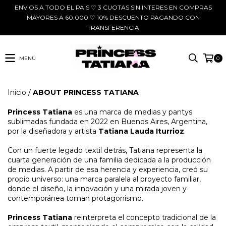
ENVIOS A TODO EL PAIS ♡ 3 CUOTAS SIN INTERES EN COMPRAS
MAYORES A 60.000 ♡ 10% DESCUENTO PAGANDO CON
TRANSFERENCIA
MENÚ
0
Inicio
/
ABOUT PRINCESS TATIANA
Princess Tatiana
es una marca de medias y pantys
sublimadas fundada en 2022 en Buenos Aires, Argentina,
por la diseñadora y artista
Tatiana Lauda Iturrioz
.
Con un fuerte legado textil detrás, Tatiana representa la
cuarta generación de una familia dedicada a la producción
de medias. A partir de esa herencia y experiencia, creó su
propio universo: una marca paralela al proyecto familiar,
donde el diseño, la innovación y una mirada joven y
contemporánea toman protagonismo.
Princess Tatiana
reinterpreta el concepto tradicional de la