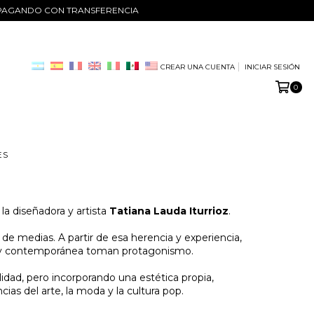
O PAGANDO CON TRANSFERENCIA
CREAR UNA CUENTA
INICIAR SESIÓN
0
ES
a diseñadora y artista
Tatiana Lauda Iturrioz
.
 de medias. A partir de esa herencia y experiencia,
ven y contemporánea toman protagonismo.
idad, pero incorporando una estética propia,
as del arte, la moda y la cultura pop.