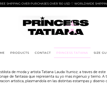
REE SHIPPING OVER PURCHASES OVER 150 USD ♡ WORLDWIDE SHIPPI
ME
PRODUCTS
CONTACT
PRINCESS TATIANA
SIZE GU
stilista de moda y artista Tatiana Lauda Iturrioz; a traves de este
onaje de fantasia que representa su yo mas ingenuo y tierno. A t
loracion artistica, plasmandola en las distintas estampas y disen