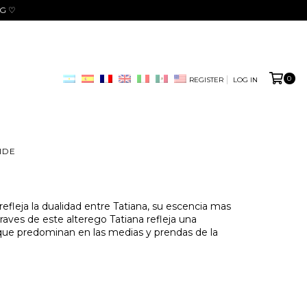
NG ♡
0
REGISTER
LOG IN
IDE
 refleja la dualidad entre Tatiana, su escencia mas
raves de este alterego Tatiana refleja una
io que predominan en las medias y prendas de la