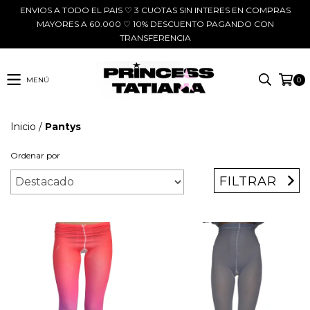
ENVIOS A TODO EL PAIS ♡ 3 CUOTAS SIN INTERES EN COMPRAS
MAYORES A 60.000 ♡ 10% DESCUENTO PAGANDO CON
TRANSFERENCIA
MENÚ
0
Inicio
/
Pantys
Ordenar por
FILTRAR