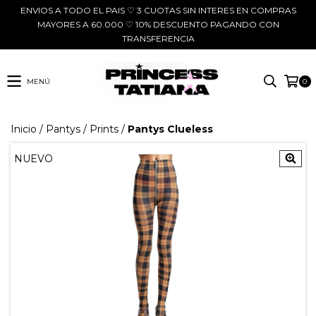
ENVIOS A TODO EL PAIS ♡ 3 CUOTAS SIN INTERES EN COMPRAS
MAYORES A 60.000 ♡ 10% DESCUENTO PAGANDO CON
TRANSFERENCIA
MENÚ
0
Inicio
/
Pantys
/
Prints
/
Pantys Clueless
NUEVO