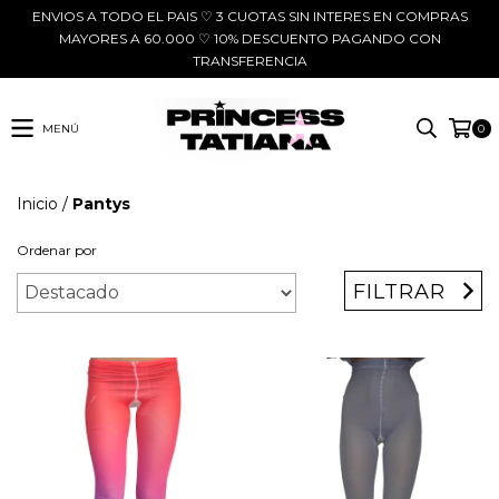
ENVIOS A TODO EL PAIS ♡ 3 CUOTAS SIN INTERES EN COMPRAS
MAYORES A 60.000 ♡ 10% DESCUENTO PAGANDO CON
TRANSFERENCIA
MENÚ
0
Inicio
/
Pantys
Ordenar por
FILTRAR