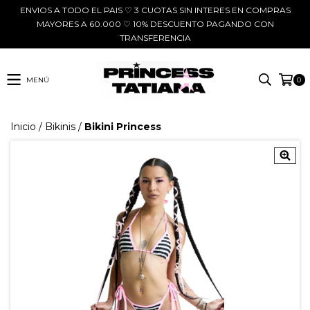
ENVIOS A TODO EL PAIS ♡ 3 CUOTAS SIN INTERES EN COMPRAS
MAYORES A 60.000 ♡ 10% DESCUENTO PAGANDO CON
TRANSFERENCIA
MENÚ
0
Inicio
/
Bikinis
/
Bikini Princess