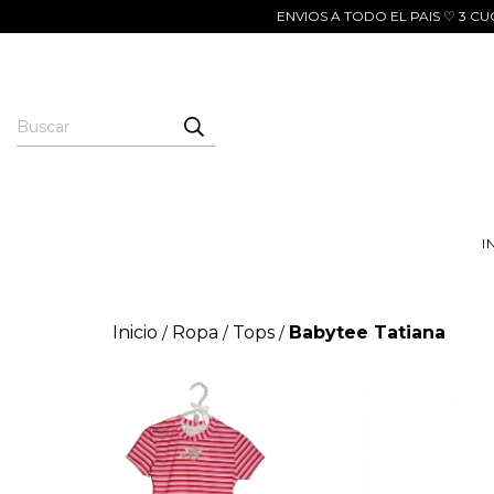
ENVIOS A TODO EL PAIS ♡ 3 
I
Inicio
Ropa
Tops
Babytee Tatiana
/
/
/