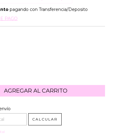
ento
pagando con Transferencia/Deposito
DE PAGO
l CP:
CAMBIAR CP
envío
CALCULAR
tal