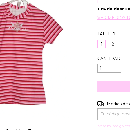
10% de descu
VER MEDIOS 
TALLE:
1
1
2
CANTIDAD
Entregas para e
Medios de 
No sé mi código pos