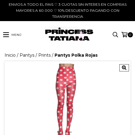
ENVIOS A TODO EL PAIS ♡ 3 CUOTAS SIN INTERES EN COMPRAS
MAYORES A 60.000 ♡ 10% DESCUENTO PAGANDO CON
TRANSFERENCIA
MENÚ
0
Inicio
/
Pantys
/
Prints
/
Pantys Polka Rojas