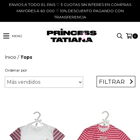
ENVIOS A TODO EL PAIS ♡ 3 CUOTAS SIN INTERES EN COMPRAS
MAYORES A 60.000 ♡ 10% DESCUENTO PAGANDO CON
TRANSFERENCIA
MENÚ
0
Inicio
/
Tops
Ordenar por
FILTRAR